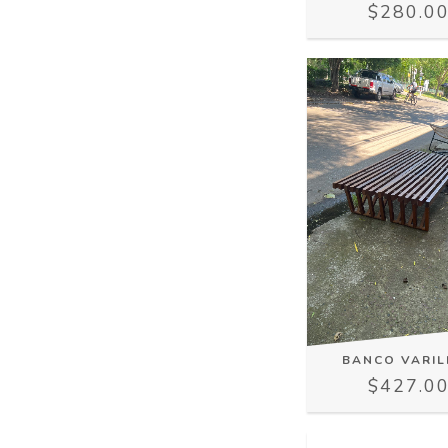
$280.0
BANCO VARI
$427.0